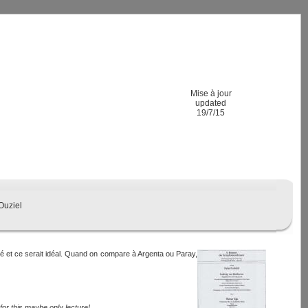
Mise à jour
updated
19/7/15
Ouziel
erté et ce serait idéal. Quand on compare à Argenta ou Paray,
 for this maybe only lecture!