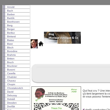
Arnold
Bach
Barber
Bartók
Beethoven
Berg
Berger
Berlioz
Binkerd
Bialas
Bizet
Bloch
Borodine
Brahms
Britten
Bruch
Bruckner
Busoni
Casella
Chabrier
Chavez
Chopin
Chostakovitch
Qui l'eut cru ? Une int
David
çà tient largement la co
Debussy
et vous pouvez l'enten
Dobiáš
Dresden
Dvořák
Kubelík conducting Cha