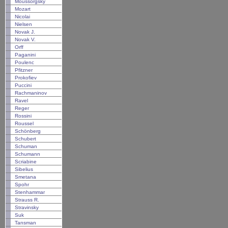
Moussorgsky
Mozart
Nicolai
Nielsen
Novak J.
Novak V.
Orff
Paganini
Poulenc
Pfitzner
Prokofiev
Puccini
Rachmaninov
Ravel
Reger
Rossini
Roussel
Schönberg
Schubert
Schuman
Schumann
Scriabine
Sibelius
Smetana
Spohr
Stenhammar
Strauss R.
Stravinsky
Suk
Tansman