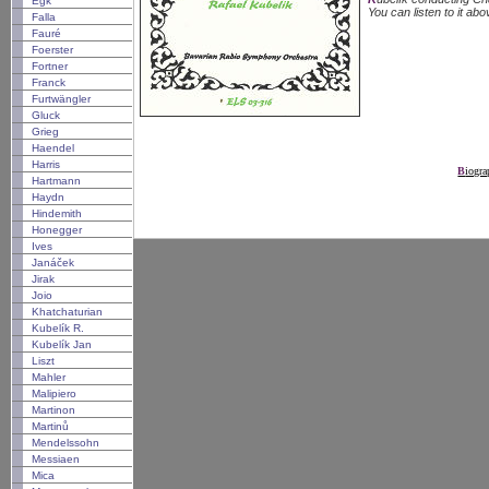
Egk
You can listen to it abo
Falla
Fauré
Foerster
Fortner
Franck
Furtwängler
Gluck
Grieg
Haendel
Harris
Biogr
Hartmann
Haydn
Hindemith
Honegger
Ives
Janáček
Jirak
Joio
Khatchaturian
Kubelík R.
Kubelík Jan
Liszt
Mahler
Malipiero
Martinon
Martinů
Mendelssohn
Messiaen
Mica