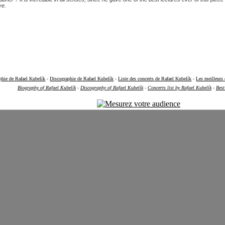
ve.
aphie de Rafael Kubelík
-
Discographie de Rafael Kubelík
-
Liste des concerts de Rafael Kubelík
-
Les meilleurs
Biography of Rafael Kubelík
-
Discography of Rafael Kubelík
-
Concerts list by Rafael Kubelík
-
Best