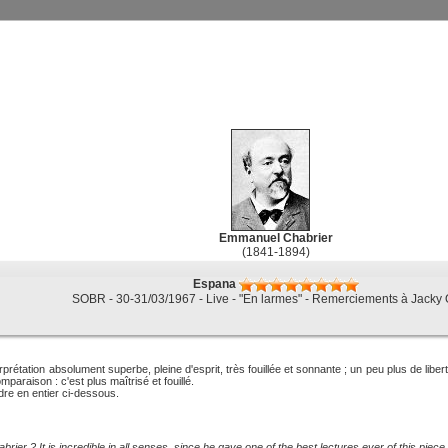
Emmanuel Chabrier
(1841-1894)
Espana
SOBR - 30-31/03/1967 - Live - "En larmes" - Remerciements à Jacky 
erprétation absolument superbe, pleine d'esprit, très fouillée et sonnante ; un peu plus de lib
mparaison : c'est plus maîtrisé et fouillé.
dre en entier ci-dessous.
brier ? It is incredible in all senses, since he gave one of the best lectures ever of this piece