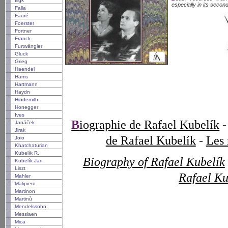
Egk
especially in its seco
Falla
Fauré
Foerster
Fortner
Franck
Furtwängler
Gluck
Grieg
Haendel
Harris
Hartmann
Haydn
Hindemith
Honegger
Ives
Biographie de Rafael Kubelík
Janáček
Jirak
de Rafael Kubelík
-
Les 
Joio
Khatchaturian
Kubelík R.
Biography of Rafael Kubelík
Kubelík Jan
Liszt
Rafael Ku
Mahler
Malipiero
Martinon
Martinů
Mendelssohn
Messiaen
Mica