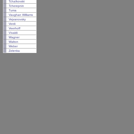
Tchaïkovski
Tcherepnin
Tuma
Vaughan Williams
Vejvanovsky
Verdi
Veerhoff
Vivaldi
Wagner
Walton
Weber
Zelenka