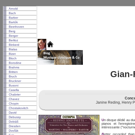
Arnold
Bach
Barber
Bartók
Beethoven
Berg
Berger
Berlioz
Binkerd
Bialas
Bizet
Bloch
Borodine
Brahms
Gian-
Britten
Bruch
Bruckner
Busoni
Casella
Chabrier
Conce
Chavez
Janine Reding, Henry Pi
Chopin
Chostakovitch
David
Debussy
Un disque dédié au duo de piano "Reding et Piette". On entend principalement les
Dobiáš
pianos et l'enregis
Dresden
intéressante ("nocturn
Dvořák
Better recorded tha