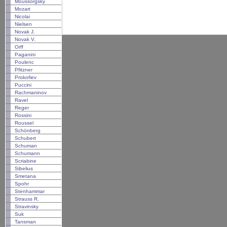
Moussorgsky
Mozart
Nicolai
Nielsen
Novak J.
Novak V.
Orff
Paganini
Poulenc
Pfitzner
Prokofiev
Puccini
Rachmaninov
Ravel
Reger
Rossini
Roussel
Schönberg
Schubert
Schuman
Schumann
Scriabine
Sibelius
Smetana
Spohr
Stenhammar
Strauss R.
Stravinsky
Suk
Tansman